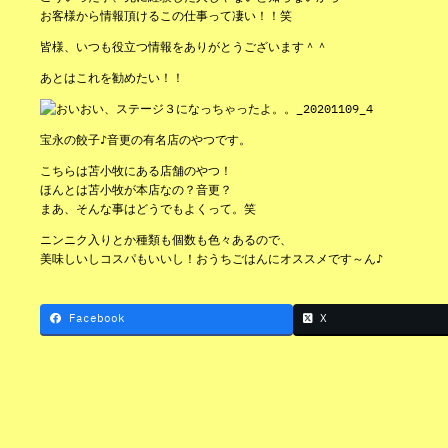
お客様から情報頂けるこの仕事って凄い！！笑
皆様、いつも役立つ情報をありがとうございます＾＾
あとはこれを勧めたい！！
宝永の餃子♪音更の有名店のやつです。
こちらは苫小牧にある店舗のやつ！
ほんとは苫小牧が本店なの？音更？
まあ、そんな事はどうでもよくって。笑
ニンニク入りとか種類も個数も色々あるので、
美味しいしコスパもいいし！おうちごはんにオススメです～ん♪
Facebook
X