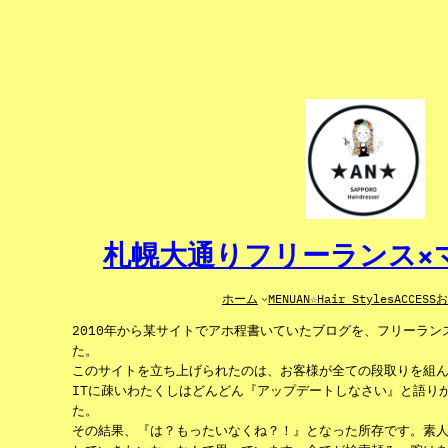
内
容
を
ス
キ
ッ
プ
札幌大通りフリーランス×マ
ホーム
MENU
AN☆Hair Styles
ACCESS
2010年から某サイトでアホ程書いていたブログを、フリーラ
た。
このサイトを立ち上げられたのは、お客様が全ての段取りを組
ITに疎いわたくしはどんどん『アップデートしなさい』と語り
た。
その結果、『は？もったいなくね？！』となった所存です。素