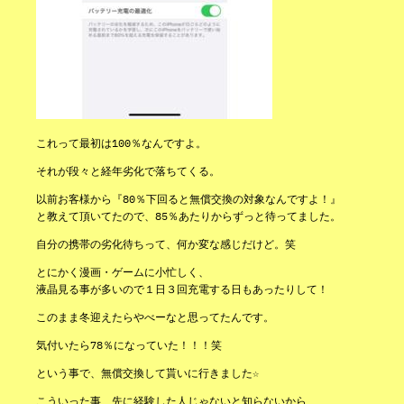
これって最初は100％なんですよ。
それが段々と経年劣化で落ちてくる。
以前お客様から『80％下回ると無償交換の対象なんですよ！』
と教えて頂いてたので、85％あたりからずっと待ってました。
自分の携帯の劣化待ちって、何か変な感じだけど。笑
とにかく漫画・ゲームに小忙しく、
液晶見る事が多いので１日３回充電する日もあったりして！
このまま冬迎えたらやべーなと思ってたんです。
気付いたら78％になっていた！！！笑
という事で、無償交換して貰いに行きました☆
こういった事、先に経験した人じゃないと知らないから