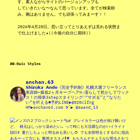
す。素人ながらサイトのバージョンアップも
していきたいな〜なんて思っています。全てが検索頼
み。腕はありません。でも頑張ってみまーす！！
2026年4月28日。思い立ってとりあえずは見れる状態ま
で仕上げました★((今後の自分に期待))
AN☆Hair Styles
anchan.63
𝗦𝗵𝗶𝘇𝘂𝗸𝗮 𝗔𝗻𝗱𝗼《完全予約制》札幌大通フリーランス
美容師✂︎最低2ヶ月キープヘア☺︎☆濡らして乾かしてワック
ス！の簡単3stepスタイリング♡“サボる”と“なりた
い”を叶える☻予約LINE▶︎@020clfng
HP▶︎anchan63.com 𖠚՜▶︎ @aaand_13