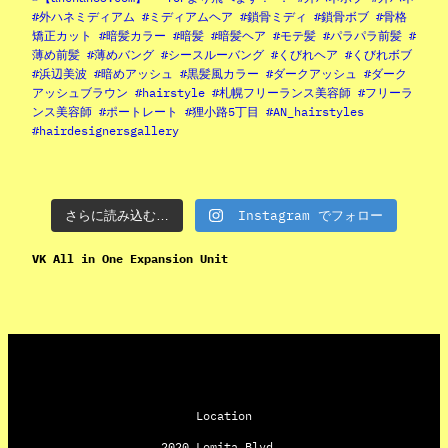
Instagram でフォロー
さらに読み込む…
VK All in One Expansion Unit
Location
2020 Lomita Blvd,