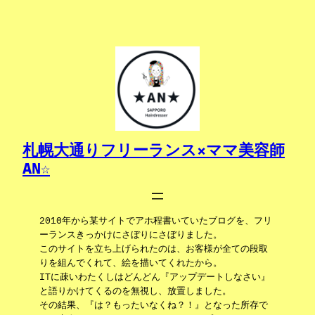
内
容
を
ス
キ
ッ
プ
札幌大通りフリーランス×ママ美容師
AN☆
2010年から某サイトでアホ程書いていたブログを、フリ
ーランスきっかけにさぼりにさぼりました。
このサイトを立ち上げられたのは、お客様が全ての段取
りを組んでくれて、絵を描いてくれたから。
ITに疎いわたくしはどんどん『アップデートしなさい』
と語りかけてくるのを無視し、放置しました。
その結果、『は？もったいなくね？！』となった所存で