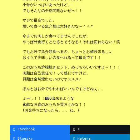
小骨がいっぱいあったけど、
でもそんなの全然問題ないぜっ！！
マジで最高でした。
焼いて食べる魚介類は大好きだな～＾＾＊
今までお肉しか食べてませんでしたが、
やっぱ外食行くとなるとそうなる！それは変わらない！笑
でもお外で魚介類食べるの、ちょっとお値段張るし…
おうちで美味しいの食べれるって最高です！！
このおうち炉端焼きセット、めっちゃいいですよ～！！！
肉類は自己責任で！って感じですけど、
貝類は全然煙出ないのでオススメ♪
ほんとはお外でやれればいいんですけどねぇ。。
よーし！！！BBQ出来るような
素敵なお庭のおうちを買おうかな！！
(お金持ちになったら、、、ね。)
Facebook
X
Bluesky
Hatena