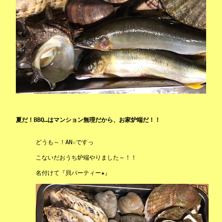
夏だ！BBQ…はマンション無理だから、お家炉端だ！！
どうも～！AN☆ですっ
こないだおうち炉端やりました～！！
名付けて『貝パーティー★』