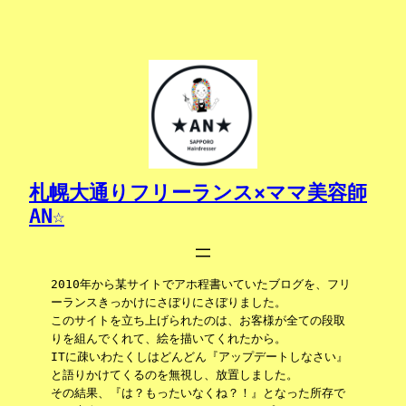
内
容
を
ス
キ
ッ
プ
札幌大通りフリーランス×ママ美容師
AN☆
2010年から某サイトでアホ程書いていたブログを、フリ
ーランスきっかけにさぼりにさぼりました。
このサイトを立ち上げられたのは、お客様が全ての段取
りを組んでくれて、絵を描いてくれたから。
ITに疎いわたくしはどんどん『アップデートしなさい』
と語りかけてくるのを無視し、放置しました。
その結果、『は？もったいなくね？！』となった所存で