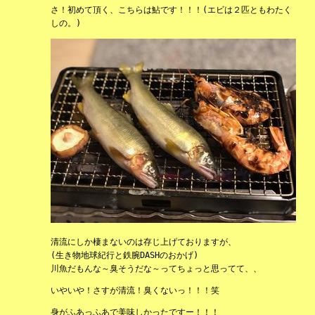
さ！初めて頂く、こちらは鮎です！！！(エビは２匹ともわたく
しの。)
清流にしか棲まないのは存じ上げておりますが、
(生き物地球紀行と鉄腕DASHのおかげ)
川魚だもんな～臭そうだな～ってちょっと思ってて、、
いやいや！さすが清流！臭くないっ！！！笑
身がふあっふあで美味しかったですー！！！