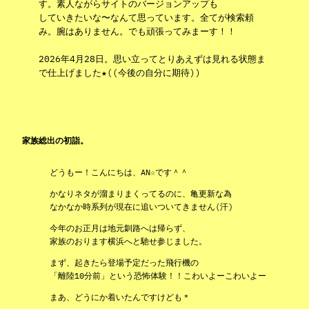
す。素人ながらサイトのバージョンアップも
していきたいな〜なんて思っています。全てが検索頼
み。腕はありません。でも頑張ってみまーす！！
2026年4月28日。思い立ってとりあえずは見れる状態ま
で仕上げました★((今後の自分に期待))
家族総出の初詣。
どうもー！こんにちは、AN☆です＾＾
かなりネタが溜まりまくってるのに、亀更新な為
なかなか時系列が現在に追いついてきません(汗)
今年のお正月は地元釧路へは帰らず、
家族のおります横浜へと馳せ参じました。
まず、起きたら登場予定だった飛行機の
「離陸10分前」という恐怖体験！！こわいよーこわいよー
まあ、どうにか着いたんですけども＊