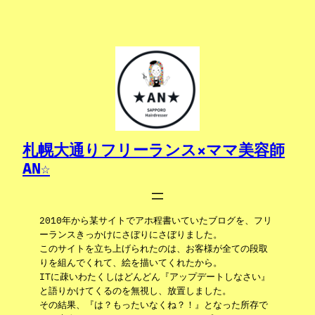
内
容
を
ス
キ
ッ
プ
札幌大通りフリーランス×ママ美容師
AN☆
2010年から某サイトでアホ程書いていたブログを、フリ
ーランスきっかけにさぼりにさぼりました。
このサイトを立ち上げられたのは、お客様が全ての段取
りを組んでくれて、絵を描いてくれたから。
ITに疎いわたくしはどんどん『アップデートしなさい』
と語りかけてくるのを無視し、放置しました。
その結果、『は？もったいなくね？！』となった所存で