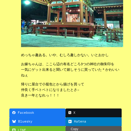
めっちゃ趣ある。いや、むしろ趣しかない。いとおかし
お嫁ちゃんは、ここら辺の有名どころ3つの神社の御朱印を
一気にゲット出来ると聞いて嬉しそうに買っていた＊かわいい
ねぇ
帰りに屋台で小籠包とから揚げを買って
仲良く手ベトベトになりましたとさ☆
良き一年となれっ！！！
Facebook
X
Bluesky
Hatena
Copy
LINE