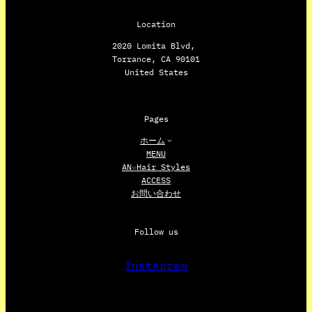
Location
2020 Lomita Blvd,
Torrance, CA 90101
United States
Pages
ホーム
MENU
AN☆Hair Styles
ACCESS
お問い合わせ
Follow us
Instagram