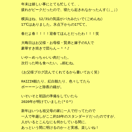
年末は嬉しい事にとても忙しくて、、
疲れがピークだったので、寝たら起きれなかったんす(;＿;)
横浜はね、12/31の気温がバカみたいで(ごめんね)
17℃はありました。氷点下からの17℃て。
春だよ春！！！！迎春てほんとだったわ！！！笑
大晦日はお父様・お母様・賢弟と嫁子の5人で
豪華すき焼きで団らん～＾＾♪
いや～めっちゃいい肉だった。
次行った時も食べたい。…頼むね。
(お父様ブログ読んでくれてるから書いておく笑)
RAIZIN観たり、紅白観たり、色々してたら
ボーーーンと除夜の鐘が。
いそいそと初詣の準備をしていたら
2020年が明けていました(°０°)
新年はいつも祖父母の家に一人で行ってたので
一人で年越しがここ約10年のスタンダードだったのですが、
人がいるとこんなにも何かしている間に、
あっという間に明けるのか～と実感。楽しいね！