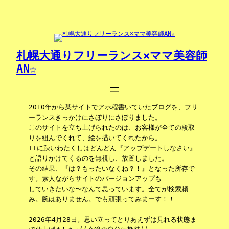
内
容
を
ス
キ
札幌大通りフリーランス×ママ美容師
ッ
AN☆
プ
2010年から某サイトでアホ程書いていたブログを、フリ
ーランスきっかけにさぼりにさぼりました。
このサイトを立ち上げられたのは、お客様が全ての段取
りを組んでくれて、絵を描いてくれたから。
ITに疎いわたくしはどんどん『アップデートしなさい』
と語りかけてくるのを無視し、放置しました。
その結果、『は？もったいなくね？！』となった所存で
す。素人ながらサイトのバージョンアップも
していきたいな〜なんて思っています。全てが検索頼
み。腕はありません。でも頑張ってみまーす！！
2026年4月28日。思い立ってとりあえずは見れる状態ま