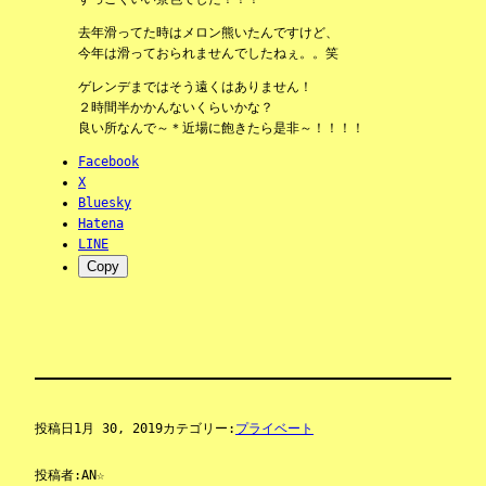
去年滑ってた時はメロン熊いたんですけど、
今年は滑っておられませんでしたねぇ。。笑
ゲレンデまではそう遠くはありません！
２時間半かかんないくらいかな？
良い所なんで～＊近場に飽きたら是非～！！！！
Facebook
X
Bluesky
Hatena
LINE
Copy
投稿日
1月 30, 2019
カテゴリー:
プライベート
投稿者:
AN☆