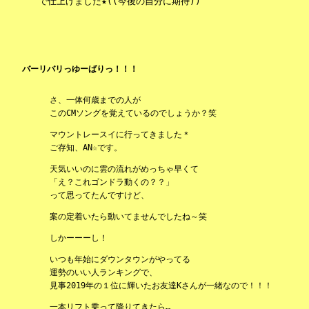
で仕上げました★((今後の自分に期待))
バーリバリっゆーばりっ！！！
さ、一体何歳までの人が
このCMソングを覚えているのでしょうか？笑
マウントレースイに行ってきました＊
ご存知、AN☆です。
天気いいのに雲の流れがめっちゃ早くて
「え？これゴンドラ動くの？？」
って思ってたんですけど、
案の定着いたら動いてませんでしたね～笑
しかーーーし！
いつも年始にダウンタウンがやってる
運勢のいい人ランキングで、
見事2019年の１位に輝いたお友達Kさんが一緒なので！！！
一本リフト乗って降りてきたら…