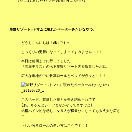
で仕上げました★((今後の自分に期待))
星野リゾート☆トマムに現れたペーターみたいなやつ。
どうもこんにちは！AN☆ですっ
じっくりの更新になってしまってすみません～！！
本日は前回までに行ってました
『雲海テラス』のある星野リゾート内を散策したお話。
広大な敷地の中に牧草ロールとベッドが点々と～！！
このベッド、乾燥した藁とか敷き詰められてて、
(あ、ちゃんとシーツとかかかってますけど)
結構ハイジ的な感じ。女５人が横並びになっても大丈夫な広さ
＊
正しい牧草ロールの使い方はこうです！！