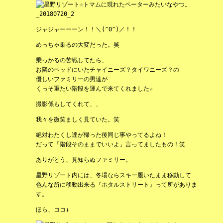
ジャジャーーーン！！＼(^0^)／！！
めっちゃ乗るの大変だった。笑
乗っかるの苦戦してたら、
お隣のベッドにいたチャイニーズ？タイワニーズ？の
優しいファミリーの男達が
くっそ重たい階段を運んで来てくれました☆
撮影係もしてくれて、、
我々を微笑ましく見ていた。笑
絶対わたくし達が帰った後同じ事やってるよね！
だって「階段そのままでいいよ」言ってましたもの！笑
ありがとう、見知らぬファミリー。
星野リゾート内には、冬場ならスキー履いたまま移動して
色んな所に移動出来る『ホタルストリート』って所がありま
す。
ほら、ココ↓