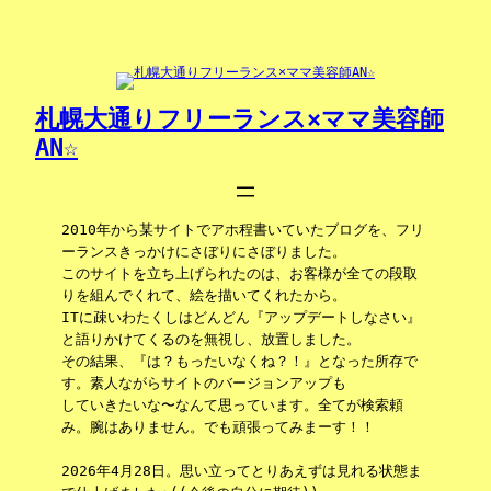
内
容
を
ス
キ
札幌大通りフリーランス×ママ美容師
ッ
AN☆
プ
2010年から某サイトでアホ程書いていたブログを、フリ
ーランスきっかけにさぼりにさぼりました。
このサイトを立ち上げられたのは、お客様が全ての段取
りを組んでくれて、絵を描いてくれたから。
ITに疎いわたくしはどんどん『アップデートしなさい』
と語りかけてくるのを無視し、放置しました。
その結果、『は？もったいなくね？！』となった所存で
す。素人ながらサイトのバージョンアップも
していきたいな〜なんて思っています。全てが検索頼
み。腕はありません。でも頑張ってみまーす！！
2026年4月28日。思い立ってとりあえずは見れる状態ま