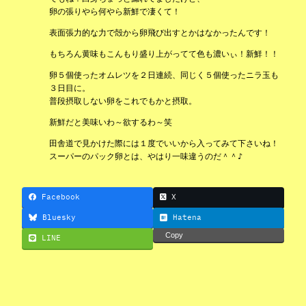
卵の張りやら何やら新鮮で凄くて！
表面張力的な力で殻から卵飛び出すとかはなかったんです！
もちろん黄味もこんもり盛り上がってて色も濃いぃ！新鮮！！
卵５個使ったオムレツを２日連続、同じく５個使ったニラ玉も
３日目に。
普段摂取しない卵をこれでもかと摂取。
新鮮だと美味いわ～欲するわ～笑
田舎道で見かけた際には１度でいいから入ってみて下さいね！
スーパーのパック卵とは、やはり一味違うのだ＾＾♪
Facebook
X
Bluesky
Hatena
Copy
LINE