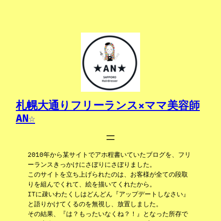
内
容
を
ス
キ
ッ
プ
札幌大通りフリーランス×ママ美容師
AN☆
2010年から某サイトでアホ程書いていたブログを、フリ
ーランスきっかけにさぼりにさぼりました。
このサイトを立ち上げられたのは、お客様が全ての段取
りを組んでくれて、絵を描いてくれたから。
ITに疎いわたくしはどんどん『アップデートしなさい』
と語りかけてくるのを無視し、放置しました。
その結果、『は？もったいなくね？！』となった所存で