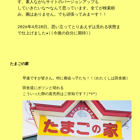
す。素人ながらサイトのバージョンアップも
していきたいな〜なんて思っています。全てが検索頼
み。腕はありません。でも頑張ってみまーす！！
2026年4月28日。思い立ってとりあえずは見れる状態ま
で仕上げました★((今後の自分に期待))
たまごの家
早速ですが皆さん。特に都会っ子たち！！(わたくしは田舎娘)
田舎道にポツンと現れる
こういった卵の直売所はご存知です？(°▽°)