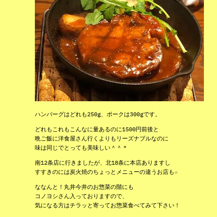
ハンバーグはどれも250g、ポークは300gです。
どれもこれもこんなに量あるのに1500円前後と
晩ご飯に洋食屋さん行くよりもリーズナブルなのに
味は同じでとっても美味しい＾＾＊
南12条店に行きましたが、北18条に本店ありますし
すすきのには炭火焼のちょっとメニューの違うお店も☆
ななんと！丸井今井のお惣菜の階にも
コノヨシさん入っておりますので、
気になる方はチラッと寄ってお惣菜食べてみて下さい！