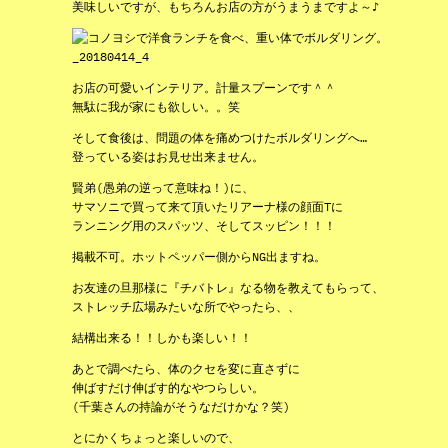
美味しいですが、もちろんお店の方がうまうまですよ～♪
お店の可愛いインテリア。計量スプーンです＾＾
無駄に我が家にも欲しい。。笑
そして食後は、問題の体を痛めつけたボルダリングへ…
登っている姿はお見せ出来ません。
賢弟(愚弟の逆って意味ね！)に、
サマソニで買って来て頂いたリアーナ様の顔面Tに
ランニング用のスパッツ、そしてスッピン！！！
掲載不可。ホットペッパー側からNG出ますね。
お友達の旦那様に『チバトレ』なる物を教えてもらって、
ストレッチ広場みたいな所でやったら、、
結構出来る！！しかも楽しい！！
あとで調べたら、体のクセを変に直さずに
伸ばすだけ伸ばす的なやつらしい。
(千葉さんの持論がそうなだけかな？笑)
とにかくちょっと楽しいので、