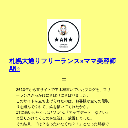
内
容
を
ス
キ
ッ
プ
札幌大通りフリーランス×ママ美容師
AN☆
2010年から某サイトでアホ程書いていたブログを、フリ
ーランスきっかけにさぼりにさぼりました。
このサイトを立ち上げられたのは、お客様が全ての段取
りを組んでくれて、絵を描いてくれたから。
ITに疎いわたくしはどんどん『アップデートしなさい』
と語りかけてくるのを無視し、放置しました。
その結果、『は？もったいなくね？！』となった所存で