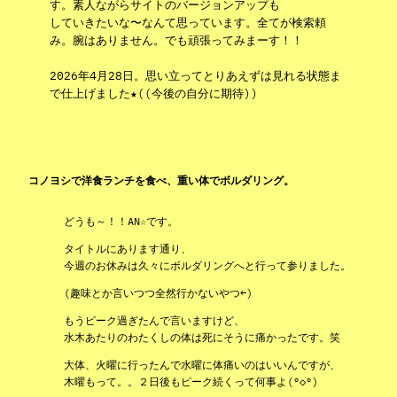
す。素人ながらサイトのバージョンアップも
していきたいな〜なんて思っています。全てが検索頼
み。腕はありません。でも頑張ってみまーす！！
2026年4月28日。思い立ってとりあえずは見れる状態ま
で仕上げました★((今後の自分に期待))
コノヨシで洋食ランチを食べ、重い体でボルダリング。
どうも～！！AN☆です。
タイトルにあります通り、
今週のお休みは久々にボルダリングへと行って参りました。
(趣味とか言いつつ全然行かないやつ←)
もうピーク過ぎたんで言いますけど、
水木あたりのわたくしの体は死にそうに痛かったです。笑
大体、火曜に行ったんで水曜に体痛いのはいいんですが、
木曜もって。。２日後もピーク続くって何事よ(°◇°)