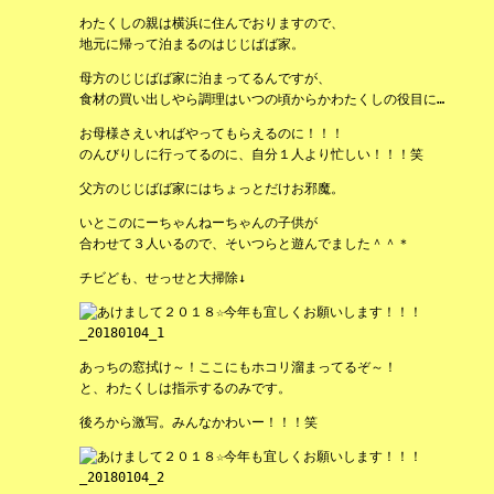
わたくしの親は横浜に住んでおりますので、
地元に帰って泊まるのはじじばば家。
母方のじじばば家に泊まってるんですが、
食材の買い出しやら調理はいつの頃からかわたくしの役目に…
お母様さえいればやってもらえるのに！！！
のんびりしに行ってるのに、自分１人より忙しい！！！笑
父方のじじばば家にはちょっとだけお邪魔。
いとこのにーちゃんねーちゃんの子供が
合わせて３人いるので、そいつらと遊んでました＾＾＊
チビども、せっせと大掃除↓
あっちの窓拭け～！ここにもホコリ溜まってるぞ～！
と、わたくしは指示するのみです。
後ろから激写。みんなかわいー！！！笑