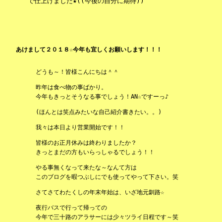
で仕上げました★((今後の自分に期待))
あけまして２０１８☆今年も宜しくお願いします！！！
どうも～！皆様こんにちは＾＾
昨年は食べ物の事ばかり。
今年もきっとそうなる事でしょう！AN☆ですーっ♪
(ほんとは笑点みたいな自己紹介書きたい。。)
我々は本日より営業開始です！！
皆様のお正月休みは終わりましたか？
きっとまだの方もいらっしゃるでしょう！！
やる事無くなって来たな～なんて方は
このブログを暇つぶしにでも使ってやって下さい。笑
さてさてわたくしの年末年始は、いざ地元釧路☆
夜行バスで行って帰っての
今年で三十路のアラサーには少々ツライ日程です～笑