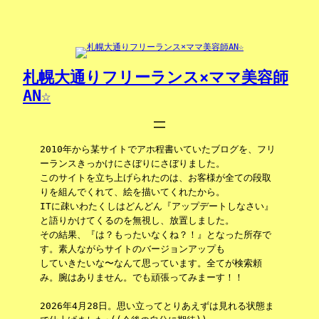
内
容
を
ス
キ
札幌大通りフリーランス×ママ美容師
ッ
AN☆
プ
2010年から某サイトでアホ程書いていたブログを、フリ
ーランスきっかけにさぼりにさぼりました。
このサイトを立ち上げられたのは、お客様が全ての段取
りを組んでくれて、絵を描いてくれたから。
ITに疎いわたくしはどんどん『アップデートしなさい』
と語りかけてくるのを無視し、放置しました。
その結果、『は？もったいなくね？！』となった所存で
す。素人ながらサイトのバージョンアップも
していきたいな〜なんて思っています。全てが検索頼
み。腕はありません。でも頑張ってみまーす！！
2026年4月28日。思い立ってとりあえずは見れる状態ま