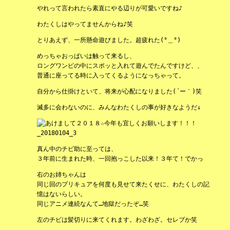
やれって言われたら素直にやる辺りが可愛いですね♪
わたくしはやってませんからね♪笑
とりあえず、一所懸命遊びました。超疲れた(°＿°)
めっちゃおっぱいは触って来るし、
ロングワンピの中にスポッと入れて遊んでたんですけど、、
普通に座ってる時に入ってくるようになっちゃって。
自分から仕掛けといて、将来が心配になりました(´ー｀)笑
滅多に会わないのに、みんなわたくしの事が好きなようだ↓
真ん中のチビ助に至っては、
３年前に生まれた時、一回抱っこした以来！３年て！でかっ
右のお姉ちゃんは
同じ回のプリキュアを何度も見せて来たくせに、わたくしの記
憶はないらしい。
同じアニメ連続なんて…地獄だったぞ…笑
左のチビは髪切りに来てくれます。わざわざ。セレブか笑