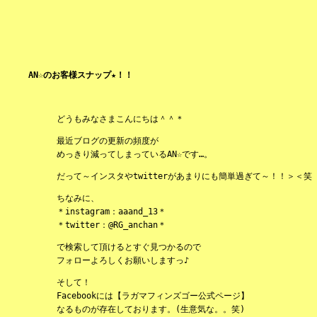
AN☆のお客様スナップ★！！
どうもみなさまこんにちは＾＾＊
最近ブログの更新の頻度が
めっきり減ってしまっているAN☆です…。
だって～インスタやtwitterがあまりにも簡単過ぎて～！！＞＜笑
ちなみに、
＊instagram：aaand_13＊
＊twitter：@RG_anchan＊
で検索して頂けるとすぐ見つかるので
フォローよろしくお願いしますっ♪
そして！
Facebookには【ラガマフィンズゴー公式ページ】
なるものが存在しております。(生意気な。。笑)