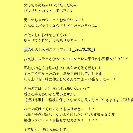
めっちゃめちゃロングだったのを、
バッサリとカットしてボブに★
更にめちゃカワ～＾＾お似合いっ！！
こんなにバッサリならドキドキだったろうに…
わたくしにお任せしてくれて、
切らせてくれてどうもありがと～！＊
お次は、スラっとかっこいいオシャレ大学生のお客様＼(^０^)／
直毛なのをくせ毛のように柔らかく動く感じに♪
すっごく短かったのを、夏から伸ばしております。
刈り上げも一緒に伸ばしてるんですよ～頑張ろうね～！！
直毛の方は「パーマが取れ易いな…」って
感じる事も多いかと思いますが、
【続ける事】で格段に保ち・かかりは良くなっていきますよ★(豆知
パーマ続けてくれてどうもありがと～！！＊
写真も全然顔出ししないようにしたけど…大丈夫かな？笑
勉強ファイト～！目指せすだまさき！！！＾＾
全て切った後にお願いして、