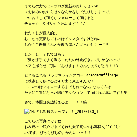
そちらの方では＜ブログ更新のお知らせ＞や
＜お休みのお知らせ＞なんかをしてたりしますので、
いいね！して頂くかフォローして頂けると
チェックしやすいかと思います＾＾♪
わたくしが個人的に
むっちゃ更新してるのはインスタですけどね★
しかもご飯屋さんとか飲み屋さんばっかり(´ー｀*)
しかーし！それではもう
『髪が派手でよく喋る、ただの外食好き』でしかないので
ヘアも撮らせて頂いております！みんなありがとう！！∀
どれもこれも #ラガマフィンズゴー #raggamuffinsgo
で検索して頂けるとすぐ出て来ますんで！！
「こいつはフォローするまでもねーな…」なんて方は
たまにご覧になった際にアクションして頂ければ幸いです！笑
さて。本題は突然始まるよー！！！笑
こちらの写真はですね、
お友達のご紹介で来てくれた女子高生のお客様＼(^０^)／
JKです。ぴっちぴちの。かわいいっ！！！