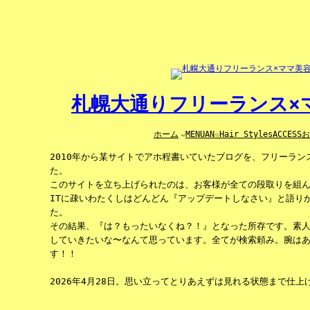
内
容
を
ス
キ
ッ
プ
札幌大通りフリーランス×マ
ホーム
MENU
AN☆Hair Styles
ACCESS
2010年から某サイトでアホ程書いていたブログを、フリーラ
た。
このサイトを立ち上げられたのは、お客様が全ての段取りを組
ITに疎いわたくしはどんどん『アップデートしなさい』と語り
た。
その結果、『は？もったいなくね？！』となった所存です。素
していきたいな〜なんて思っています。全てが検索頼み。腕は
す！！
2026年4月28日。思い立ってとりあえずは見れる状態まで仕上げ