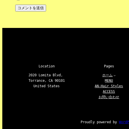
Location
Pages
2020 Lomita Blvd,
ホーム
Torrance, CA 90101
MENU
United States
AN☆Hair Styles
ACCESS
お問い合わせ
Proudly powered by
Word