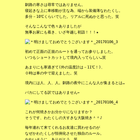
釧路の寒さは尋常ではありません。
寝起きな上に車移動が主な為、端から装備薄なわたくし。
多分－10℃くらいでした。リアルに死ぬかと思った。笑
そんなこんなで色々ありましたが
無事お家にも着き、いざ年越し初詣！！！★
初めて正面の正規のルートを通ってお参りしました。
いつもショートカットして境内入ってらしい…笑
あまりにも寒過ぎて(外の温度計は－11℃！)、
０時は車の中で迎えました。笑
境内には人、人、人。釧路の夜中にこんな人が集まるとは…
バカにしてる訳ではありません←
これが何焼きかお分かりになりますか？
そうです、わたくしの大すきな大阪焼き＾＾♪
毎年連れて来てくれるお友達に買わせるのが
なぜかわたくしが恒例化させた独自のルール。
かわいそうに。ありがとう。笑