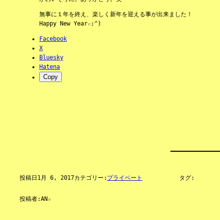
無事に１年を終え、楽しく新年を迎える事が出来ました！
Happy New Year☆;^)
Facebook
X
Bluesky
Hatena
Copy
投稿日
1月 6, 2017
カテゴリー:
プライベート
タグ:
投稿者:
AN☆