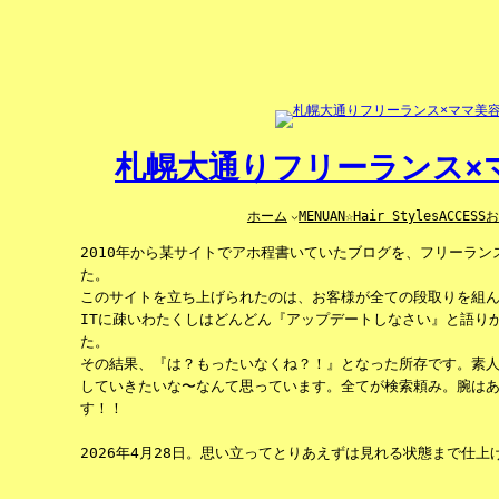
内
容
を
ス
キ
ッ
プ
札幌大通りフリーランス×マ
ホーム
MENU
AN☆Hair Styles
ACCESS
2010年から某サイトでアホ程書いていたブログを、フリーラ
た。
このサイトを立ち上げられたのは、お客様が全ての段取りを組
ITに疎いわたくしはどんどん『アップデートしなさい』と語り
た。
その結果、『は？もったいなくね？！』となった所存です。素
していきたいな〜なんて思っています。全てが検索頼み。腕は
す！！
2026年4月28日。思い立ってとりあえずは見れる状態まで仕上げ