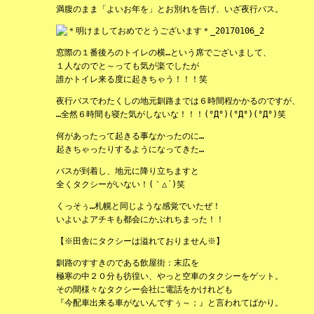
満腹のまま「よいお年を」とお別れを告げ、いざ夜行バス。
窓際の１番後ろのトイレの横…という席でございまして、
１人なのでと～っても気が楽でしたが
誰かトイレ来る度に起きちゃう！！！笑
夜行バスでわたくしの地元釧路までは６時間程かかるのですが、
…全然６時間も寝た気がしないな！！！(°Д°)(°Д°)(°Д°)笑
何があったって起きる事なかったのに…
起きちゃったりするようになってきた…
バスが到着し、地元に降り立ちますと
全くタクシーがいない！(｀△´)笑
くっそぅ…札幌と同じような感覚でいたぜ！
いよいよアチキも都会にかぶれちまった！！
【※田舎にタクシーは溢れておりません※】
釧路のすすきのである飲屋街：末広を
極寒の中２０分も彷徨い、やっと空車のタクシーをゲット。
その間様々なタクシー会社に電話をかけれども
『今配車出来る車がないんですぅ～；』と言われてばかり。