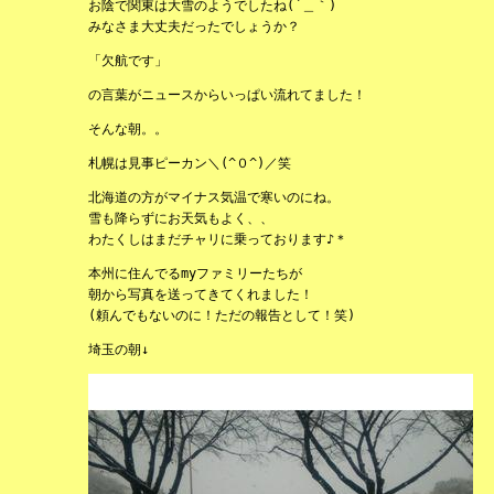
お陰で関東は大雪のようでしたね(´＿｀)
みなさま大丈夫だったでしょうか？
「欠航です」
の言葉がニュースからいっぱい流れてました！
そんな朝。。
札幌は見事ピーカン＼(^０^)／笑
北海道の方がマイナス気温で寒いのにね。
雪も降らずにお天気もよく、、
わたくしはまだチャリに乗っております♪＊
本州に住んでるmyファミリーたちが
朝から写真を送ってきてくれました！
(頼んでもないのに！ただの報告として！笑)
埼玉の朝↓