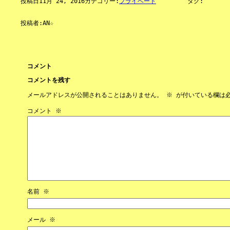
投稿日
11月 24, 2016
カテゴリー:
プライベート
タグ:
投稿者:
AN☆
コメント
コメントを残す
メールアドレスが公開されることはありません。
※
が付いている欄は
コメント
※
名前
※
メール
※