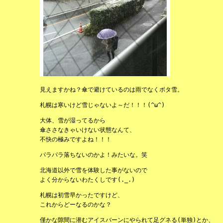
見えますかね？傘で避けているのは雨でなくボタ雪。
札幌は寒いけど雪じゃないよ～だ！！！(^ω^)
大体、雪が湿ってるから
傘ささなきゃいけない状態なんて、
不快の極みですよね！！！
パラパラ落ちないのかよ！みたいな。笑
北海道以外で雪を体験した事がないので
よく分からないわたくしです(._.)
札幌は初雪早かったですけど、
これからどーなるのかな？
僅かな隙間に潜むアイスバーンにやられて足グネる(単独)とか、