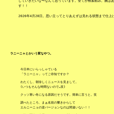
していきたいな〜なんて思っています。全てが検索頼み。腕は
す！！
2026年4月28日。思い立ってとりあえずは見れる状態まで仕上げ
ラニーニャとかいう変なやつ。
今日本にいらっしゃている
「ラニーニャ」ってご存知ですか？
わたくし、朝珍しくニュースを見まして。
(いつもそんな時間ないので…笑)
クッソ寒い冬になる原因だそうです。簡単に言うと。笑
調べたところ、まぁ名前の響きからして
エルニーニョの逆バージョンなのは間違いない！！