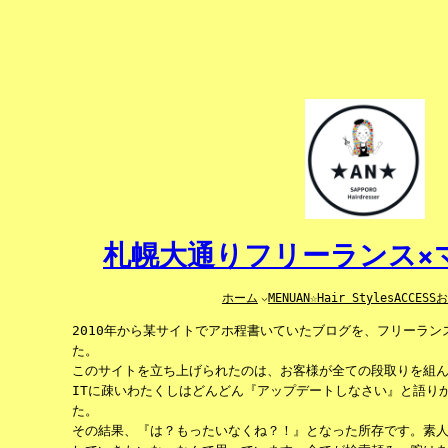
内
容
を
ス
キ
ッ
プ
札幌大通りフリーランス×マ
ホーム
MENU
AN☆Hair Styles
ACCESS
2010年から某サイトでアホ程書いていたブログを、フリーラ
た。
このサイトを立ち上げられたのは、お客様が全ての段取りを組
ITに疎いわたくしはどんどん『アップデートしなさい』と語り
た。
その結果、『は？もったいなくね？！』となった所存です。素