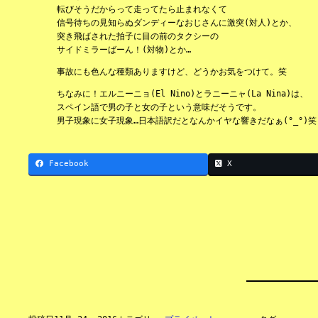
転びそうだからって走ってたら止まれなくて
信号待ちの見知らぬダンディーなおじさんに激突(対人)とか、
突き飛ばされた拍子に目の前のタクシーの
サイドミラーばーん！(対物)とか…
事故にも色んな種類ありますけど、どうかお気をつけて。笑
ちなみに！エルニーニョ(El Nino)とラニーニャ(La Nina)は、
スペイン語で男の子と女の子という意味だそうです。
男子現象に女子現象…日本語訳だとなんかイヤな響きだなぁ(°_°)笑
Facebook
X