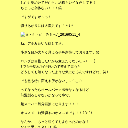
しかも染めたてだから、結構キレイな色してる！
ちょっと勿体ない！！！笑
ですがですが～っ！
切りあがりには大満足です＾＾♪＊
ね。アホみたいな顔してさ。
小さな目が大きく見える事を期待しております。笑
ロングは目指したいから変えたくないし～(._.)
(でも千切れ毛が凄いので整えて貰うと
どうしても短くなったような気になるんですけどね。笑)
でも色も特に変える所がないし～(._.)
ってなったらオールバック出来なくなるけど
前髪創るしかないかなって事で。
超スーパー気分転換になります！！！
オススメ！前髪切るのオススメです！！(^○^)
なんか、、もっと短くてもよかったのかな？
なんて思って来たり…笑