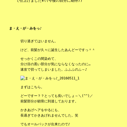
で仕上げました★((今後の自分に期待))
ま・え・が・みをっ♪
切り過ぎてはいません。
けど、前髪が久々に誕生したあんどーですっ＾＾
せっかくこの間染めて、
分け目の黒い部分が気にならなくなったのに…
速攻で切ってしまいました。ふふふのふ～♪
まずはこちら。
どーですー？？とっても長いでしょ～＼(^^)／
前髪部分が鎖骨に到達しております。
かきあげヘアをやるにも、
長過ぎてかきあげれませんでした。笑
でもオールバックが出来たので♪