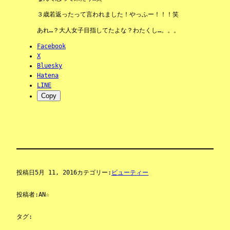
３歳若返ったって言われました！やっふー！！！笑
あれ…？大人女子目指してたよな？わたくし…。。。
Facebook
X
Bluesky
Hatena
LINE
Copy
投稿日
5月 11, 2016
カテゴリー:
ビューティー
投稿者:
AN☆
タグ: