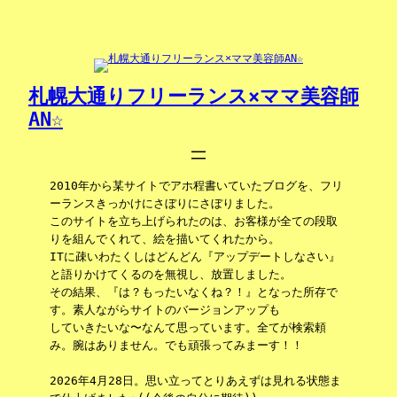
内
容
を
ス
キ
札幌大通りフリーランス×ママ美容師
ッ
AN☆
プ
2010年から某サイトでアホ程書いていたブログを、フリ
ーランスきっかけにさぼりにさぼりました。
このサイトを立ち上げられたのは、お客様が全ての段取
りを組んでくれて、絵を描いてくれたから。
ITに疎いわたくしはどんどん『アップデートしなさい』
と語りかけてくるのを無視し、放置しました。
その結果、『は？もったいなくね？！』となった所存で
す。素人ながらサイトのバージョンアップも
していきたいな〜なんて思っています。全てが検索頼
み。腕はありません。でも頑張ってみまーす！！
2026年4月28日。思い立ってとりあえずは見れる状態ま