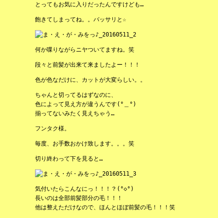
とってもお気に入りだったんですけども…
飽きてしまってね。。バッサリと☆
何か喋りながらニヤついてますね。笑
段々と前髪が出来て来ましたよー！！！
色が色なだけに、カットが大変らしい。。
ちゃんと切ってるはずなのに、
色によって見え方が違うんです(°＿°)
揃ってないみたく見えちゃう…
フンタク様。
毎度、お手数おかけ致します。。。笑
切り終わって下を見ると…
気付いたらこんなにっ！！！？(°◇°)
長いのは全部前髪部分の毛！！！
他は整えただけなので、ほんとほぼ前髪の毛！！！笑