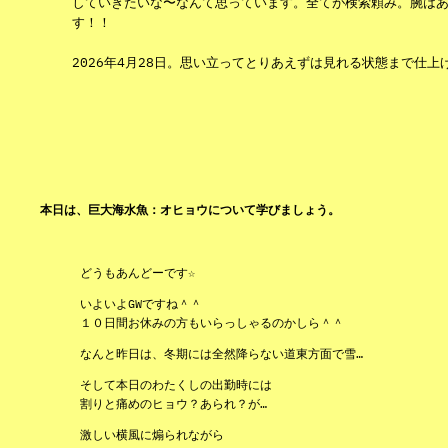
していきたいな〜なんて思っています。全てが検索頼み。腕は
す！！
2026年4月28日。思い立ってとりあえずは見れる状態まで仕上げ
本日は、巨大海水魚：オヒョウについて学びましょう。
どうもあんどーです☆
いよいよGWですね＾＾
１０日間お休みの方もいらっしゃるのかしら＾＾
なんと昨日は、冬期には全然降らない道東方面で雪…
そして本日のわたくしの出勤時には
割りと痛めのヒョウ？あられ？が…
激しい横風に煽られながら