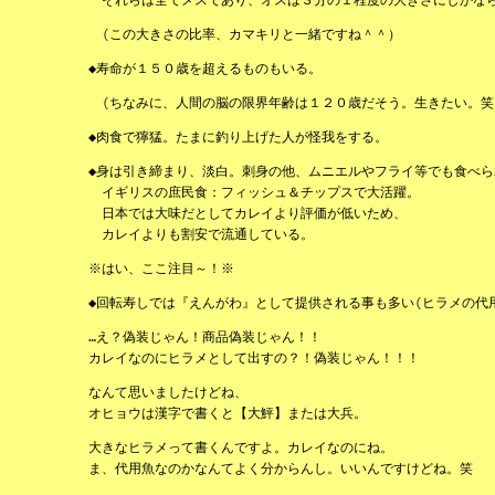
(この大きさの比率、カマキリと一緒ですね＾＾）
◆寿命が１５０歳を超えるものもいる。
(ちなみに、人間の脳の限界年齢は１２０歳だそう。生きたい。笑
◆肉食で獰猛。たまに釣り上げた人が怪我をする。
◆身は引き締まり、淡白。刺身の他、ムニエルやフライ等でも食べら
イギリスの庶民食：フィッシュ＆チップスで大活躍。
日本では大味だとしてカレイより評価が低いため、
カレイよりも割安で流通している。
※はい、ここ注目～！※
◆回転寿しでは『えんがわ』として提供される事も多い(ヒラメの代
…え？偽装じゃん！商品偽装じゃん！！
カレイなのにヒラメとして出すの？！偽装じゃん！！！
なんて思いましたけどね、
オヒョウは漢字で書くと【大鮃】または大兵。
大きなヒラメって書くんですよ。カレイなのにね。
ま、代用魚なのかなんてよく分からんし。いいんですけどね。笑