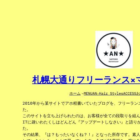
内
容
を
ス
キ
ッ
プ
札幌大通りフリーランス×マ
ホーム
MENU
AN☆Hair Styles
ACCESS
2010年から某サイトでアホ程書いていたブログを、フリーラ
た。
このサイトを立ち上げられたのは、お客様が全ての段取りを組
ITに疎いわたくしはどんどん『アップデートしなさい』と語り
た。
その結果、『は？もったいなくね？！』となった所存です。素