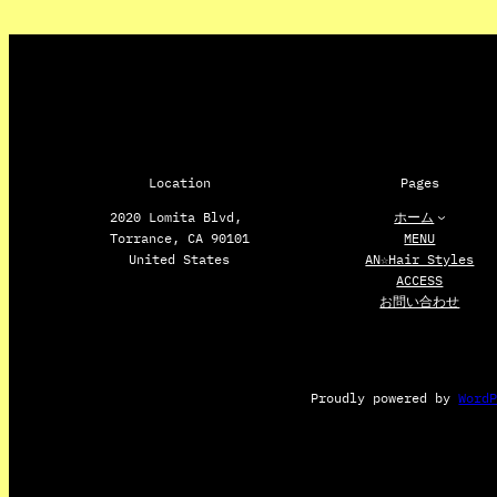
Location
Pages
2020 Lomita Blvd,
ホーム
Torrance, CA 90101
MENU
United States
AN☆Hair Styles
ACCESS
お問い合わせ
Proudly powered by
Word