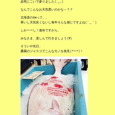
必死にこいで参りました(._.)
なんでこんなお天気悪いのかな～？？
北海道のGWって、、
寒いし天気良くないし毎年そんな感じですよね(´＿｀)
しかーーし！連休ですから。
みなさま、楽しんで行きましょう(∀)
そういや先日、
桑園のジャスコでこんなモノを発見(°ー°)！