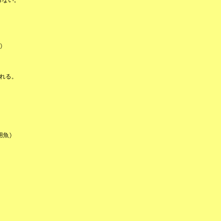
)
れる。
用魚)