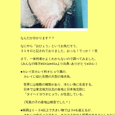
なんだか分かります？？
なにやら『おひょう』というお魚だそう。
３１キロと記されておりました。おっも！でっか！！笑
さて。一体何者かよくわからないので調べてみました。
(みんなの味方Wikipediaより出典☆ありがとうwiki☆)
◆カレイ目カレイ科オヒョウ属の、
カレイに似た生態の大型の海水魚。
世界には複数の種類があり、冷たい海に生息する。
日本では東北地方以北の各地と日本海北部に
『タイヘイヨウオヒョウ』が生息している。
(写真の子の産地は根室でした＊)
◆体調は１～２m以上で大きい物では３mを超えるが、
それらは全てメスであり、オスは３分の１程度の大きさにしかな