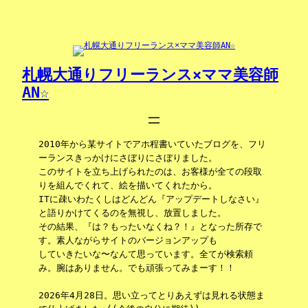
内
容
を
ス
キ
札幌大通りフリーランス×ママ美容師
ッ
AN☆
プ
2010年から某サイトでアホ程書いていたブログを、フリ
ーランスきっかけにさぼりにさぼりました。
このサイトを立ち上げられたのは、お客様が全ての段取
りを組んでくれて、絵を描いてくれたから。
ITに疎いわたくしはどんどん『アップデートしなさい』
と語りかけてくるのを無視し、放置しました。
その結果、『は？もったいなくね？！』となった所存で
す。素人ながらサイトのバージョンアップも
していきたいな〜なんて思っています。全てが検索頼
み。腕はありません。でも頑張ってみまーす！！
2026年4月28日。思い立ってとりあえずは見れる状態ま