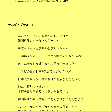
で仕上げました★((今後の自分に期待))
サムギョプサル～♪
辛いもの、あんまり食べられないけど
韓国料理大すきなあんどーです！！
中でもサムギョプサルとプルコギ＾＾
「結局肉かよっ！」って声が聞こえてきそう…笑
久々に会うお友達と食べに行って来ました☆
【マビの台所】南1条店でっす＼(^^)／
日本人に食べ易い韓国料理のお店なんだそうで。
他にも店舗はあるので
名前を見た事ある人は多いかもですね！！
韓国料理の食べ放題ってあんまりないんですよね～
あってもサムギョプサルが食べ放題メニューに