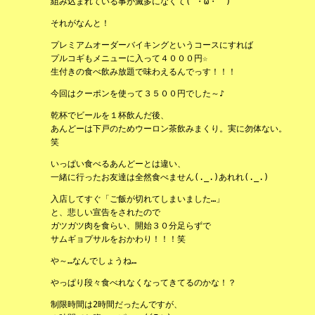
組み込まれている事が滅多になくて(´・ω・｀)
それがなんと！
プレミアムオーダーバイキングというコースにすれば
プルコギもメニューに入って４０００円☆
生付きの食べ飲み放題で味わえるんでっす！！！
今回はクーポンを使って３５００円でした～♪
乾杯でビールを１杯飲んだ後、
あんどーは下戸のためウーロン茶飲みまくり。実に勿体ない。
笑
いっぱい食べるあんどーとは違い、
一緒に行ったお友達は全然食べません(._.)あれれ(._.)
入店してすぐ「ご飯が切れてしまいました…」
と、悲しい宣告をされたので
ガツガツ肉を食らい、開始３０分足らずで
サムギョプサルをおかわり！！！笑
や～…なんでしょうね…
やっぱり段々食べれなくなってきてるのかな！？
制限時間は2時間だったんですが、