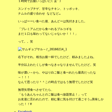
１時間でお腹いっぱいに(´Д｀)
スンドゥブチゲ、甘辛なチキン、トッポッキ、
ナムルの盛り合わせ などなど…
いっぱーーい食べた後、あんどーは気付きました。
「プレミアムだから食べれるプルコギを
まだ１口も味わってないじゃないか！！！」
って。。笑
右下がそれ。相当お腹一杯でしたけど、頼みましたよね。
半分以上わたくしが食べなきゃなりませんでしたけど。笑
味が濃い～から、やはり白ご飯と食べれたら最高だったな
～！！！
なんて思ったり＾＾この時点ではもう無理でしたけど笑
無理矢理食べさせてたら、
「もうあんちゃんとのご飯は食べ放題禁止！」って
お友達に言われたので、頼む量に気を付けて過ごそう…美味しか
った！！∀
Facebook