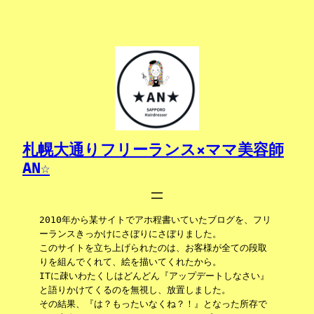
内
容
を
ス
キ
ッ
プ
札幌大通りフリーランス×ママ美容師
AN☆
2010年から某サイトでアホ程書いていたブログを、フリ
ーランスきっかけにさぼりにさぼりました。
このサイトを立ち上げられたのは、お客様が全ての段取
りを組んでくれて、絵を描いてくれたから。
ITに疎いわたくしはどんどん『アップデートしなさい』
と語りかけてくるのを無視し、放置しました。
その結果、『は？もったいなくね？！』となった所存で