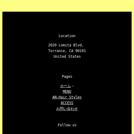
Location
2020 Lomita Blvd,
Torrance, CA 90101
United States
Pages
ホーム
MENU
AN☆Hair Styles
ACCESS
お問い合わせ
Follow us