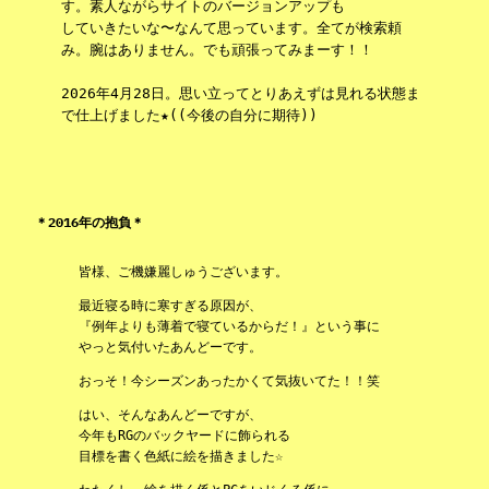
す。素人ながらサイトのバージョンアップも
していきたいな〜なんて思っています。全てが検索頼
み。腕はありません。でも頑張ってみまーす！！
2026年4月28日。思い立ってとりあえずは見れる状態ま
で仕上げました★((今後の自分に期待))
＊2016年の抱負＊
皆様、ご機嫌麗しゅうございます。
最近寝る時に寒すぎる原因が、
『例年よりも薄着で寝ているからだ！』という事に
やっと気付いたあんどーです。
おっそ！今シーズンあったかくて気抜いてた！！笑
はい、そんなあんどーですが、
今年もRGのバックヤードに飾られる
目標を書く色紙に絵を描きました☆