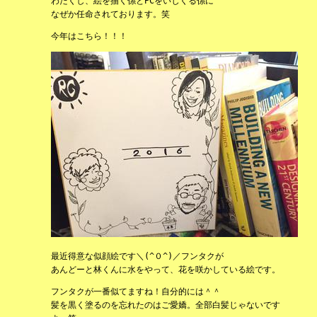
わたくし、絵を描く係とPCをいじくる係に
なぜか任命されております。笑
今年はこちら！！！
最近得意な似顔絵です＼(^０^)／フンタクが
あんどーと林くんに水をやって、花を咲かしている絵です。
フンタクが一番似てますね！自分的には＾＾
髪を黒く塗るのを忘れたのはご愛嬌。全部白髪じゃないです