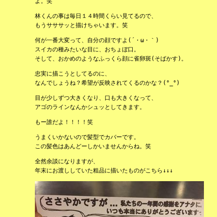
よ。笑
林くんの事は毎日１４時間くらい見てるので、
もうサササッと描けちゃいます。笑
何が一番大変って、自分の顔ですよ(´・ω・｀)
スイカの種みたいな目に、おちょぼ口。
そして、おかめのようなふっくら顔に雀卵斑(そばかす)。
忠実に描こうとしてるのに、
なんでしょうね？希望が反映されてくるのかな？(°_°)
目が少しずつ大きくなり、口も大きくなって、
アゴのラインなんかシュッとしてきます。
もー誰だよ！！！！笑
うまくいかないので髪型でカバーです。
この髪色はあんどーしかいませんからね。笑
全然余談になりますが、
年末にお渡ししていた粗品に描いたものがこちら↓↓↓