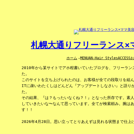
内
容
を
ス
キ
ッ
プ
札幌大通りフリーランス×マ
ホーム
MENU
AN☆Hair Styles
ACCESS
2010年から某サイトでアホ程書いていたブログを、フリーラ
た。
このサイトを立ち上げられたのは、お客様が全ての段取りを組
ITに疎いわたくしはどんどん『アップデートしなさい』と語り
た。
その結果、『は？もったいなくね？！』となった所存です。素
していきたいな〜なんて思っています。全てが検索頼み。腕は
す！！
2026年4月28日。思い立ってとりあえずは見れる状態まで仕上げ