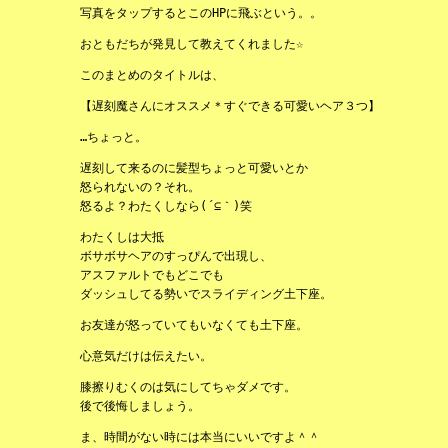
写真をタップするとこのHPに飛ぶという。。
おともだちが発見して教えてくれました☆
このまとめのタイトルは、
【遅刻魔さんにオススメ＊すぐできる可愛いヘア３つ】
…ちょっと。
遅刻して来るのに髪型ちょっと可愛いとか
怒られないの？それ。
怒るよ？わたくしなら(´⊆｀)笑
わたくしは大抵
ボサボサヘアのすっぴんで出現し、
アスファルトでもどこでも
ダッシュしてる勢いでスライディング土下座。
お友達が怒っていてもいなくても土下座。
心意気だけは伝えたい。
膝擦りむくのは気にしてちゃダメです。
後で後悔しましょう。
ま、時間がない時には本当にいいですよ＾＾