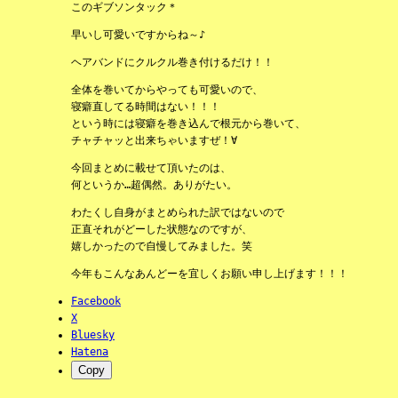
このギブソンタック＊
早いし可愛いですからね～♪
ヘアバンドにクルクル巻き付けるだけ！！
全体を巻いてからやっても可愛いので、
寝癖直してる時間はない！！！
という時には寝癖を巻き込んで根元から巻いて、
チャチャッと出来ちゃいますぜ！∀
今回まとめに載せて頂いたのは、
何というか…超偶然。ありがたい。
わたくし自身がまとめられた訳ではないので
正直それがどーした状態なのですが、
嬉しかったので自慢してみました。笑
今年もこんなあんどーを宜しくお願い申し上げます！！！
Facebook
X
Bluesky
Hatena
Copy