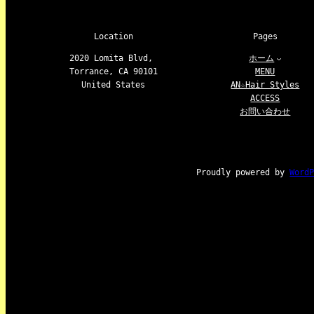
Location
Pages
2020 Lomita Blvd,
ホーム
Torrance, CA 90101
MENU
United States
AN☆Hair Styles
ACCESS
お問い合わせ
Proudly powered by
Word