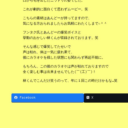
口から毛を出したニワトリの姿でした。
これが劇的に面白くて思わずムービー。笑
こちらの素材はあんどーが持ってますので、
気になる方おられましたらお気軽にわたくしまで☆＾＾
フンタク氏とあんどーの爆笑ボイスと
挙動のおかしい林くんが収録されております。笑
そんな感じで爆笑してたせいで
声は枯れ、体は一気に疲れ果て、
後にカラオケを残した状態にも関わらず再起不能に。
もちろん、この後のカラオケは声が枯れておりますので
全く楽しむ事は出来ませんでした(￣(工)￣)！
林くんでこんだけ笑うのって、年に１回この時だけかもな…笑
Facebook
X