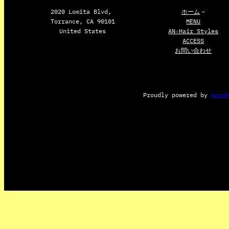
2020 Lomita Blvd,
ホーム
Torrance, CA 90101
MENU
United States
AN☆Hair Styles
ACCESS
お問い合わせ
Proudly powered by
Word