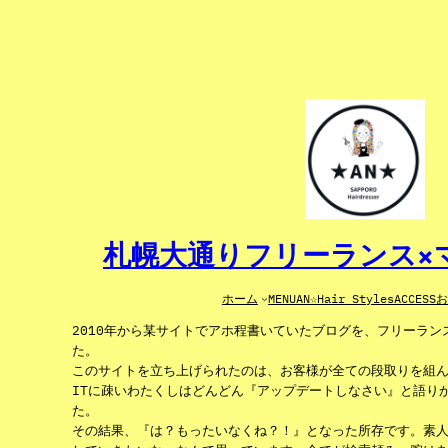
内
容
を
ス
キ
ッ
プ
札幌大通りフリーランス×マ
ホーム
MENU
AN☆Hair Styles
ACCESS
2010年から某サイトでアホ程書いていたブログを、フリーラ
た。
このサイトを立ち上げられたのは、お客様が全ての段取りを組
ITに疎いわたくしはどんどん『アップデートしなさい』と語り
た。
その結果、『は？もったいなくね？！』となった所存です。素