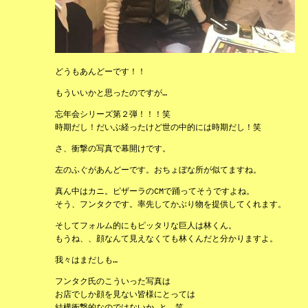
どうもあんどーです！！
もういいかと思ったのですが…
忘年会シリーズ第２弾！！！笑
時期だし！だいぶ経ったけど世の中的には時期だし！笑
さ、衝撃の写真で幕開けです。
左のふぐがあんどーです。おちょぼな所が似てますね。
真ん中はカニ。ピザーラのCMで踊ってそうですよね。
そう、フンタクです。率先してかぶり物を提供してくれます。
そしてフォルム的にもピッタリな巨人は林くん。
もうね、、顔なんて見えなくても林くんだと分かりますよ。
我々はまだしも…
フンタク氏のこういった写真は
お店でしか顔を見ない皆様にとっては
結構衝撃的なのではないか…と。笑