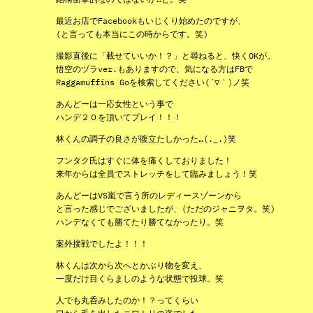
最近お店でFacebookもいじくり始めたのですが、
(と言っても本当にこの時からです。笑)
撮影直後に「載せていいか！？」と尋ねると、快くOKが。
悟空のヅラver.もありますので、気になる方はFBで
Raggamuffins Goを検索してください(´▽｀)ノ笑
あんどーは一応女性という事で
ハンデ２０を頂いてプレイ！！！
林くんの調子の良さが腹立たしかった…(._.)笑
フンタク氏はすぐに体を痛くしておりました！
来年からは全員でストレッチをして臨みましょう！笑
あんどーはVS嵐で言う所のレディースゾーンから
と言った感じでございましたが、(ただのジャニヲタ。笑)
ハンデなくても勝てたり勝てなかったり。笑
案外接戦でしたよ！！！
林くんは次から次へとかぶり物を変え、
一度だけ目くらましのような状態で投球。笑
人でも丸呑みしたのか！？ってくらい