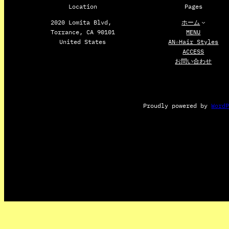
Location
Pages
2020 Lomita Blvd,
ホーム
Torrance, CA 90101
MENU
United States
AN☆Hair Styles
ACCESS
お問い合わせ
Proudly powered by
Word