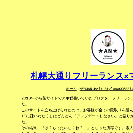
内
容
を
ス
キ
ッ
プ
札幌大通りフリーランス×マ
ホーム
MENU
AN☆Hair Styles
ACCESS
2010年から某サイトでアホ程書いていたブログを、フリーラ
た。
このサイトを立ち上げられたのは、お客様が全ての段取りを組
ITに疎いわたくしはどんどん『アップデートしなさい』と語り
た。
その結果、『は？もったいなくね？！』となった所存です。素