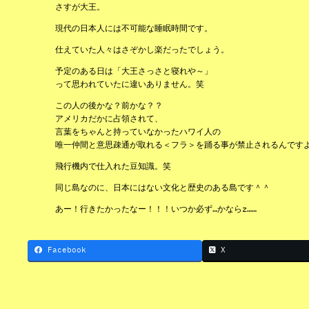
さすが大王。
現代の日本人には不可能な睡眠時間です。
仕えていた人々はさぞかし楽だったでしょう。
予定のある日は「大王さっさと寝れや～」
って思われていたに違いありません。笑
この人の後かな？前かな？？
アメリカだかに占領されて、
言葉をちゃんと持っていなかったハワイ人の
唯一仲間と意思疎通が取れる＜フラ＞を踊る事が禁止されるんです
飛行機内で仕入れた豆知識。笑
同じ島なのに、日本にはない文化と歴史のある島です＾＾
あー！行きたかったなー！！！いつか必ず…かならz……
Facebook
X