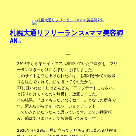
内
容
を
ス
キ
札幌大通りフリーランス×ママ美容師
ッ
AN☆
プ
2010年から某サイトでアホ程書いていたブログを、フリ
ーランスきっかけにさぼりにさぼりました。
このサイトを立ち上げられたのは、お客様が全ての段取
りを組んでくれて、絵を描いてくれたから。
ITに疎いわたくしはどんどん『アップデートしなさい』
と語りかけてくるのを無視し、放置しました。
その結果、『は？もったいなくね？！』となった所存で
す。素人ながらサイトのバージョンアップも
していきたいな〜なんて思っています。全てが検索頼
み。腕はありません。でも頑張ってみまーす！！
2026年4月28日。思い立ってとりあえずは見れる状態ま