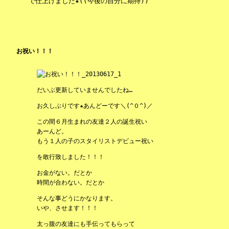
で仕上げました★((今後の自分に期待))
お祝い！！！
だいぶ更新していませんでしたね…
お久しぶりです★あんどーです＼(^０^)／
この間６月生まれの友達２人の誕生祝い
あーんど。
もう１人の子のスタイリストデビュー祝い
を敢行致しました！！！
お金がない。だとか
時間が合わない。だとか
そんな事どうにかなります。
いや、させます！！！
太っ腹の友達にも手伝ってもらって