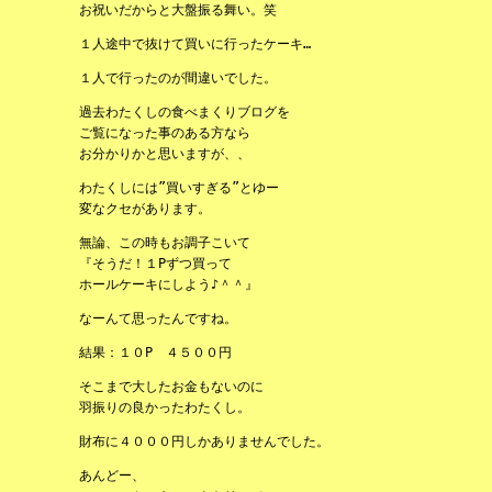
お祝いだからと大盤振る舞い。笑
１人途中で抜けて買いに行ったケーキ…
１人で行ったのが間違いでした。
過去わたくしの食べまくりブログを
ご覧になった事のある方なら
お分かりかと思いますが、、
わたくしには”買いすぎる”とゆー
変なクセがあります。
無論、この時もお調子こいて
『そうだ！１Pずつ買って
ホールケーキにしよう♪＾＾』
なーんて思ったんですね。
結果：１０P ４５００円
そこまで大したお金もないのに
羽振りの良かったわたくし。
財布に４０００円しかありませんでした。
あんどー、