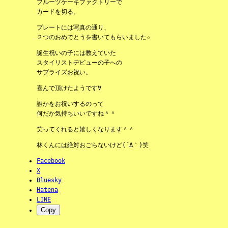
フルーツケーキファクトリーで
カードを切る。
プレートには写真の通り、
２つのおめでとうを書いてもらいました☆
誕生祝いの子には教えていた
スタイリストデビューの子への
サプライズお祝い。
喜んで頂けたようです∀
誰かをお祝いするのって
何だか気持ちいいですね＾＾
笑ってくれると嬉しくなります＾＾
林くんには絶対おごらないけど(´Δ｀)笑
Facebook
X
Bluesky
Hatena
LINE
Copy