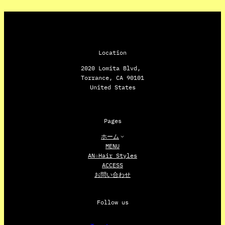
Location
2020 Lomita Blvd,
Torrance, CA 90101
United States
Pages
ホーム
MENU
AN☆Hair Styles
ACCESS
お問い合わせ
Follow us