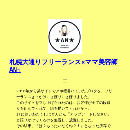
内
容
を
ス
キ
ッ
プ
札幌大通りフリーランス×ママ美容師
AN☆
2010年から某サイトでアホ程書いていたブログを、フリ
ーランスきっかけにさぼりにさぼりました。
このサイトを立ち上げられたのは、お客様が全ての段取
りを組んでくれて、絵を描いてくれたから。
ITに疎いわたくしはどんどん『アップデートしなさい』
と語りかけてくるのを無視し、放置しました。
その結果、『は？もったいなくね？！』となった所存で