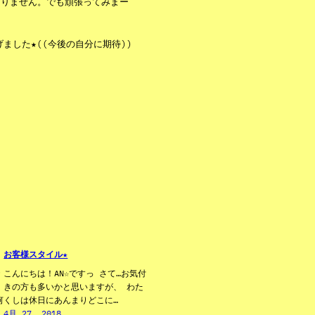
ありません。でも頑張ってみまー
ました★((今後の自分に期待))
お客様スタイル★
こんにちは！AN☆ですっ さて…お気付
きの方も多いかと思いますが、 わた
何
くしは休日にあんまりどこに…
4月 27, 2018