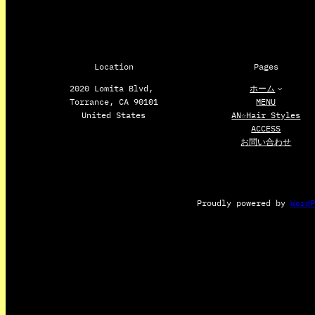
Location
Pages
2020 Lomita Blvd,
ホーム
Torrance, CA 90101
MENU
United States
AN☆Hair Styles
ACCESS
お問い合わせ
Proudly powered by
Word