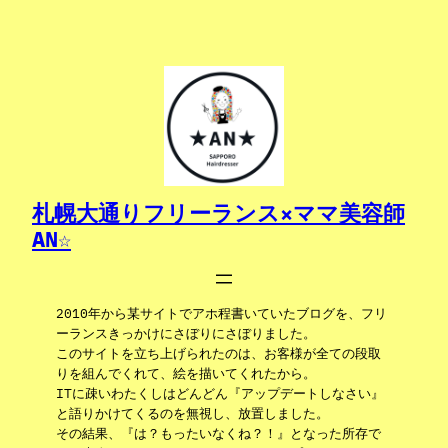
内
容
を
ス
キ
ッ
プ
札幌大通りフリーランス×ママ美容師
AN☆
2010年から某サイトでアホ程書いていたブログを、フリ
ーランスきっかけにさぼりにさぼりました。
このサイトを立ち上げられたのは、お客様が全ての段取
りを組んでくれて、絵を描いてくれたから。
ITに疎いわたくしはどんどん『アップデートしなさい』
と語りかけてくるのを無視し、放置しました。
その結果、『は？もったいなくね？！』となった所存で