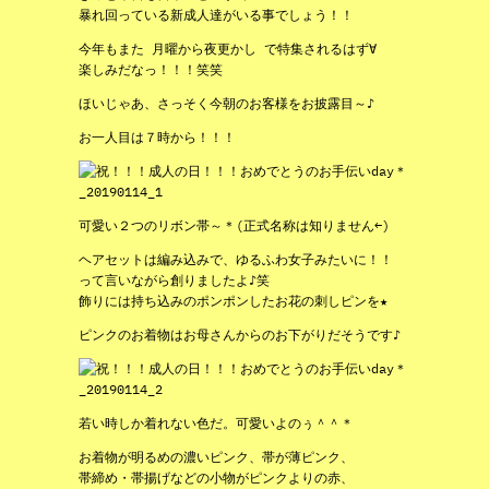
暴れ回っている新成人達がいる事でしょう！！
今年もまた 月曜から夜更かし で特集されるはず∀
楽しみだなっ！！！笑笑
ほいじゃあ、さっそく今朝のお客様をお披露目～♪
お一人目は７時から！！！
可愛い２つのリボン帯～＊(正式名称は知りません←)
ヘアセットは編み込みで、ゆるふわ女子みたいに！！
って言いながら創りましたよ♪笑
飾りには持ち込みのポンポンしたお花の刺しピンを★
ピンクのお着物はお母さんからのお下がりだそうです♪
若い時しか着れない色だ。可愛いよのぅ＾＾＊
お着物が明るめの濃いピンク、帯が薄ピンク、
帯締め・帯揚げなどの小物がピンクよりの赤、