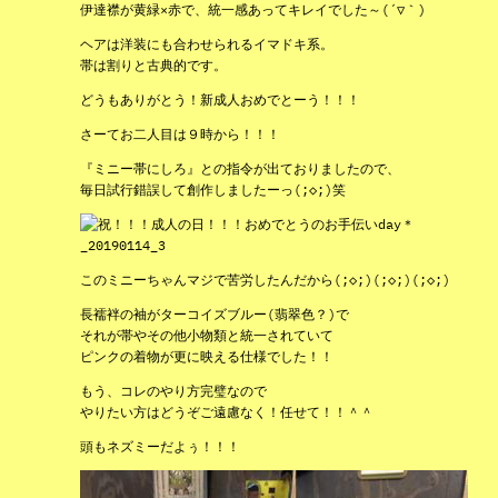
伊達襟が黄緑×赤で、統一感あってキレイでした～(´▽｀)
ヘアは洋装にも合わせられるイマドキ系。
帯は割りと古典的です。
どうもありがとう！新成人おめでとーう！！！
さーてお二人目は９時から！！！
『ミニー帯にしろ』との指令が出ておりましたので、
毎日試行錯誤して創作しましたーっ(;◇;)笑
このミニーちゃんマジで苦労したんだから(;◇;)(;◇;)(;◇;)
長襦袢の袖がターコイズブルー(翡翠色？)で
それが帯やその他小物類と統一されていて
ピンクの着物が更に映える仕様でした！！
もう、コレのやり方完璧なので
やりたい方はどうぞご遠慮なく！任せて！！＾＾
頭もネズミーだよぅ！！！