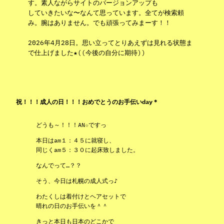
す。素人ながらサイトのバージョンアップも
していきたいな〜なんて思っています。全てが検索頼
み。腕はありません。でも頑張ってみまーす！！
2026年4月28日。思い立ってとりあえずは見れる状態ま
で仕上げました★((今後の自分に期待))
祝！！！成人の日！！！おめでとうのお手伝いday＊
どうも～！！！AN☆ですっ
本日はam１：４５に就寝し、
同じくam５：３０に起床致しました。
なんでって…？？
そう、今日は札幌の成人式っ♪
わたくしは着付けとヘアセットで
晴れの日のお手伝いを＾＾
きっと本日も日本のどこかで