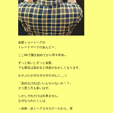
金髪ショートヘアが
トレードマークのあんどー。
ここRGで働き始めてから早６年余…
ずっと短いしずっと金髪。
でも最近は染めると頭皮がおかしくなります。
かさぶたがポロポロポロポr…(._.)
「染めなければいいんぢゃないか！？」
そう思う方も多いはず。
しかしそれだけは出来ません。
なぜならわたくしは、
＜自称：歩くヘアカタログ＞だから。笑