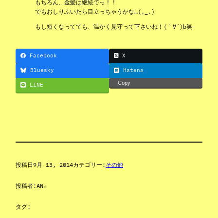
もちろん、金髪は継続でっ！！
でもおしりふいたら目立っちゃうかな…(._.)
もし短くなってても、温かく見守って下さいね！(｀∀´)b笑
Facebook
X
Bluesky
Hatena
Copy
LINE
投稿日
9月 13, 2014
カテゴリー:
その他
投稿者:
AN☆
タグ: