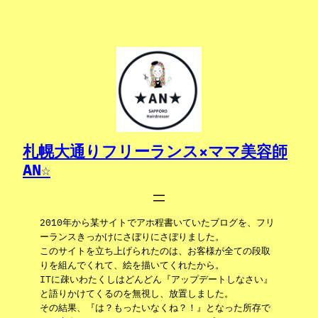
内
容
を
ス
キ
ッ
プ
札幌大通りフリーランス×ママ美容師
AN☆
2010年から某サイトでアホ程書いていたブログを、フリ
ーランスきっかけにさぼりにさぼりました。
このサイトを立ち上げられたのは、お客様が全ての段取
りを組んでくれて、絵を描いてくれたから。
ITに疎いわたくしはどんどん『アップデートしなさい』
と語りかけてくるのを無視し、放置しました。
その結果、『は？もったいなくね？！』となった所存で