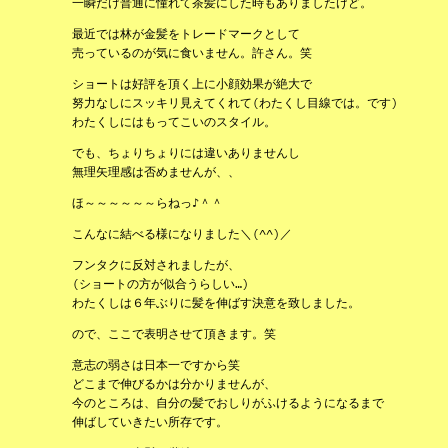
一瞬だけ普通に憧れて茶髪にした時もありましたけど。
最近では林が金髪をトレードマークとして
売っているのが気に食いません。許さん。笑
ショートは好評を頂く上に小顔効果が絶大で
努力なしにスッキリ見えてくれて(わたくし目線では。です)
わたくしにはもってこいのスタイル。
でも、ちょりちょりには違いありませんし
無理矢理感は否めませんが、、
ほ～～～～～～らねっ♪＾＾
こんなに結べる様になりました＼(^^)／
フンタクに反対されましたが、
(ショートの方が似合うらしい…)
わたくしは６年ぶりに髪を伸ばす決意を致しました。
ので、ここで表明させて頂きます。笑
意志の弱さは日本一ですから笑
どこまで伸びるかは分かりませんが、
今のところは、自分の髪でおしりがふけるようになるまで
伸ばしていきたい所存です。