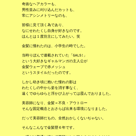
奇抜なヘアカラーも、
男性並みに刈り込んだカットも、
常にアシンメトリーなのも、
皆様に見て頂く為であり、
なにせわたくし自身が好きなのです。
ほんとは１度坊主にしてみたい。笑
金髪に憧れたのは、小学生の時でした。
当時りぼんで連載されていた「GALS!」
という大好きなギャルマンガの主人公が
金髪ウェーブで赤メッシュ
というスタイルだったのです。
しかし幼き頃に抱いた憧れの影は
わたくしの中から姿を消す事なく、
遠くでゆらゆらと浮かび上がっては霞んでおりました。
美容師になり、金髪＝不良・アウトロー
そんな固定概念とおさらば出来る環境になりました。
だって美容師だもの。全然おかしくないぢゃない。
そんなこんなで金髪歴６年です。